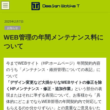
コ
ナ
ン
ビ
テ
ゲ
ン
ー
2025年2月7日
ツ
シ
へ
ョ
お知らせ
ス
ン
WEB管理の年間メンテナンス料に
キ
に
ッ
移
ついて
プ
動
今までWEBサイト（HP:ホームページ）年間契約内容
のうち「メンテナンス・維持管理についての表記」に
ついて
「デザイン変更など大掛かりなWEBサイトの修正を除
くHPメンテナンス・修正・追加作業」
という部分の表
現またはそれに準ずる表現について、お客様から「具
体的にどこまでならWEB管理の年間契約内で対応して
もらえるのか分かりずらい」との貴重なご意見をいた