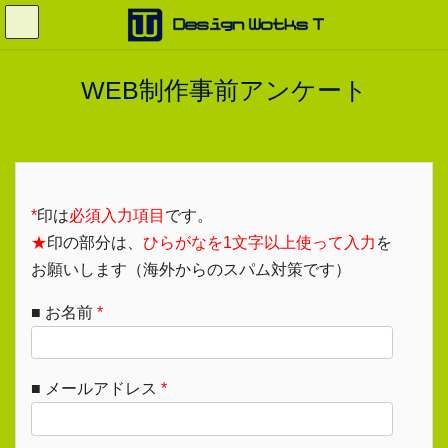
コ
ナ
ン
ビ
テ
ゲ
ン
ー
WEB制作事前アンケート
ツ
シ
へ
ョ
ス
ン
キ
に
ッ
移
プ
動
*
印は
必須入力項目
です。
★
印の部分は、
ひらがなを1文字以上使って入力
を
お願いします（海外からのスパム対策です）
■ お名前
*
■ メールアドレス
*